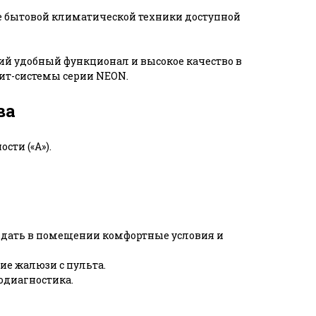
е бытовой климатической техники доступной
й удобный функционал и высокое качество в
лит-системы серии NEON.
ва
сти («А»).
 создать в помещении комфортные условия и
ние жалюзи с пульта.
одиагностика.