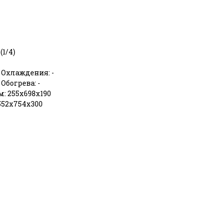
(1/4)
 Охлаждения: -
Обогрева: -
: 255х698х190
552х754х300