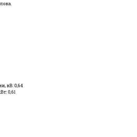
лока.
, кВ: 0,64
т: 0,61