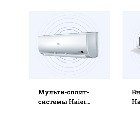
Мульти-сплит-
Вн
системы Haier
Ha
Multi Super Match
M
FAMILY
A
AS12BS4HRA