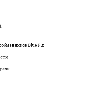
а
ообменников Blue Fin
ости
фреон