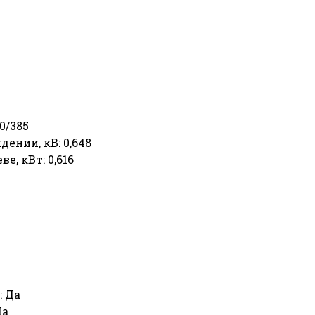
0/385
ении, кВ: 0,648
, кВт: 0,616
: Да
Да