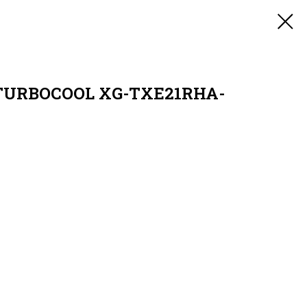
TURBOCOOL XG-TХE21RHA-