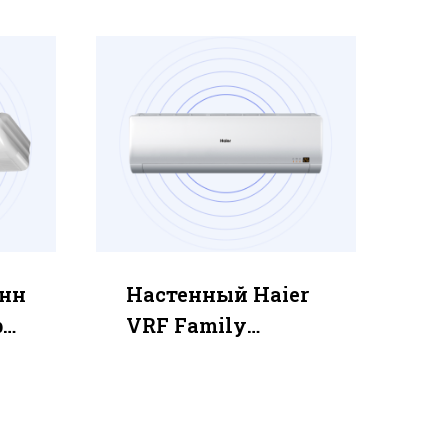
нн
Настенный Haier
ры
VRF Family
AS242MNERA