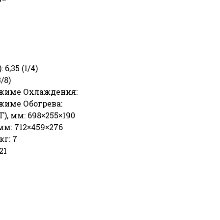
,35 (1/4)
/8)
ежиме Охлаждения:
жиме Обогрева:
), мм: 698×255×190
мм: 712×459×276
кг: 7
21