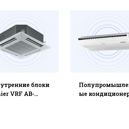
утренние блоки
Полупромышле
ier VRF AB-
ые кондиционе
CERA
Haier CAC Super
B182MCERA
Match(ON/OFF)
AC48FS1ERA(S) /