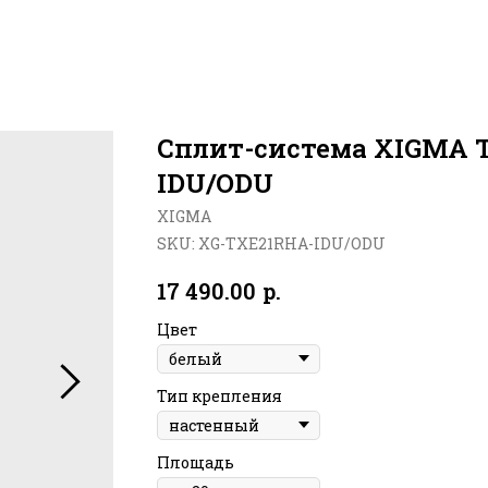
Cплит-система XIGMA 
IDU/ODU
XIGMA
SKU:
XG-TХE21RHA-IDU/ODU
р.
17 490.00
Цвет
Тип крепления
Площадь