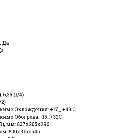
: Да
Да
,35 (1/4)
/2)
жиме Охлаждения: +17_ +43 C
име Обогрева: -15_+32C
), мм: 837х205х296
мм: 800х315х545