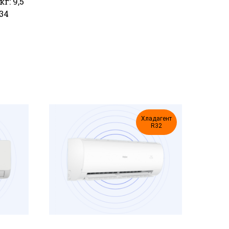
г: 9,5
34
Хладагент
R32