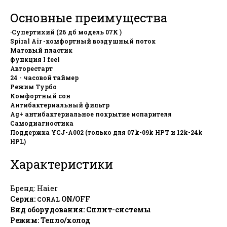
Основные преимущества
·Супертихий (26 дб модель 07К )
Spiral Air -комфортный воздушный поток
Матовый пластик
функция I feel
Авторестарт
24 - часовой таймер
Режим Турбо
Комфортный сон
Антибактериальный фильтр
Ag+ антибактериальное покрытие испарителя
Самодиагностика
Поддержка YCJ-A002 (только для 07k-09k HPT и 12k-24k
HPL)
Характеристики
Бренд: Haier
Серия:
ON/OFF
CORAL
Вид оборудования: Сплит-системы
Режим: Тепло/холод